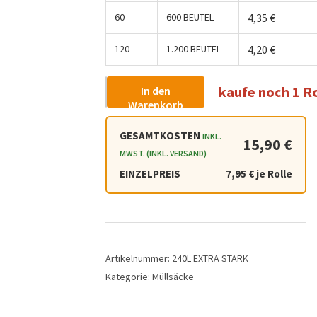
60
600 BEUTEL
4,35
€
120
1.200 BEUTEL
4,20
€
kaufe noch 1 R
In den
-
+
Warenkorb
GESAMTKOSTEN
INKL.
15,90 €
MWST. (INKL. VERSAND)
EINZELPREIS
7,95 € je Rolle
Artikelnummer:
240L EXTRA STARK
Kategorie:
Müllsäcke