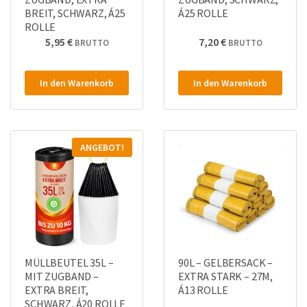
BREIT, SCHWARZ, Á25
Á25 ROLLE
ROLLE
5,95
€
7,20
€
BRUTTO
BRUTTO
In den Warenkorb
In den Warenkorb
ANGEBOT!
MÜLLBEUTEL 35L –
90L – GELBERSACK –
MIT ZUGBAND –
EXTRA STARK – 27Μ,
EXTRA BREIT,
Á13 ROLLE
SCHWARZ, Á20 ROLLE