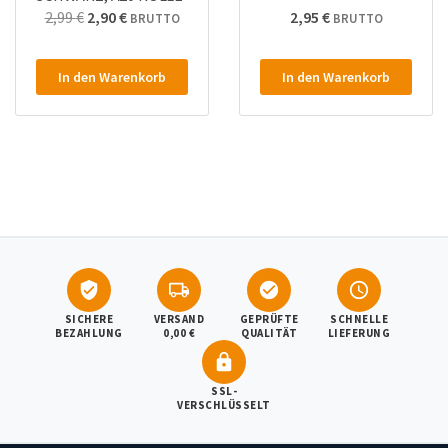
Ursprünglicher
Aktueller
2,99
€
2,90
€
2,95
€
BRUTTO
BRUTTO
Preis
Preis
war:
ist:
In den Warenkorb
In den Warenkorb
2,99 €2,51 €
2,90 €2,44 €.
SICHERE
VERSAND
GEPRÜFTE
SCHNELLE
BEZAHLUNG
0,00 €
QUALITÄT
LIEFERUNG
SSL-
VERSCHLÜSSELT