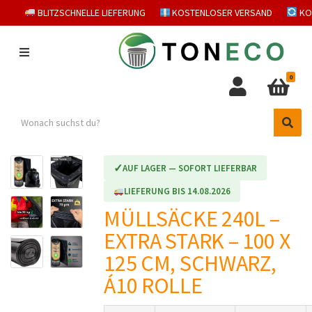
BLITZSCHNELLE LIEFERUNG
KOSTENLOSER VERSAND
KO
M
E
0
N
U
S
C
S
e
a
e
a
t
a
r
✓
AUF LAGER — SOFORT LIEFERBAR
e
r
c
g
c
h
LIEFERUNG BIS 14.08.2026
o
h
p
MÜLLSÄCKE 240L –
r
r
y
o
EXTRA STARK – 100 X
n
d
a
u
125 CM, SCHWARZ,
m
c
Á10 ROLLE
e
t
s
: