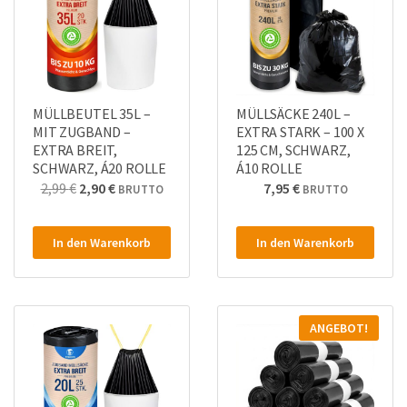
MÜLLBEUTEL 35L –
MÜLLSÄCKE 240L –
MIT ZUGBAND –
EXTRA STARK – 100 X
EXTRA BREIT,
125 CM, SCHWARZ,
SCHWARZ, Á20 ROLLE
Á10 ROLLE
Ursprünglicher
Aktueller
2,99
€
2,90
€
7,95
€
BRUTTO
BRUTTO
Preis
Preis
war:
ist:
In den Warenkorb
In den Warenkorb
2,99 €2,51 €
2,90 €2,44 €.
ANGEBOT!