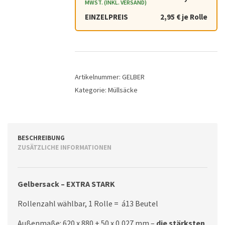
MWST. (INKL. VERSAND)
EINZELPREIS
2,95 € je Rolle
Artikelnummer:
GELBER
Kategorie:
Müllsäcke
BESCHREIBUNG
ZUSÄTZLICHE INFORMATIONEN
Gelbersack – EXTRA STARK
Rollenzahl wählbar, 1 Rolle =
á13 Beutel
Außenmaße: 620 x 880 + 50 x 0,027 mm –
die stärksten