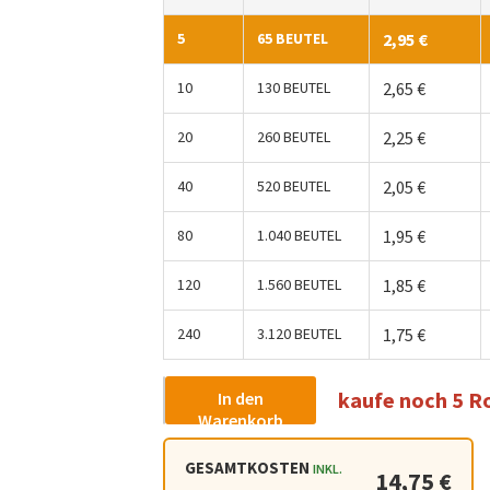
5
65 BEUTEL
2,95
€
10
130 BEUTEL
2,65
€
20
260 BEUTEL
2,25
€
40
520 BEUTEL
2,05
€
80
1.040 BEUTEL
1,95
€
120
1.560 BEUTEL
1,85
€
240
3.120 BEUTEL
1,75
€
kaufe noch 5 R
In den
-
+
Warenkorb
GESAMTKOSTEN
INKL.
14,75 €