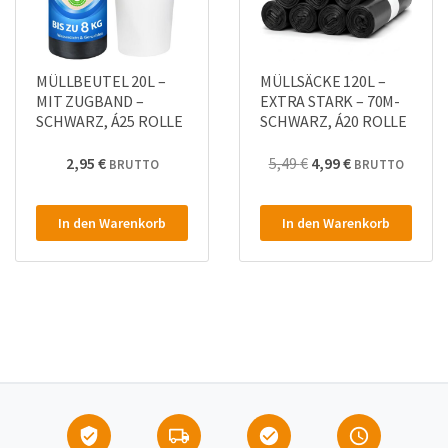
MÜLLBEUTEL 20L –
MÜLLSÄCKE 120L –
MIT ZUGBAND –
EXTRA STARK – 70Μ-
SCHWARZ, Á25 ROLLE
SCHWARZ, Á20 ROLLE
Ursprünglicher
Aktueller
2,95
€
5,49
€
4,99
€
BRUTTO
BRUTTO
Preis
Preis
war:
ist:
In den Warenkorb
In den Warenkorb
5,49 €4,61 €
4,99 €4,19 €.