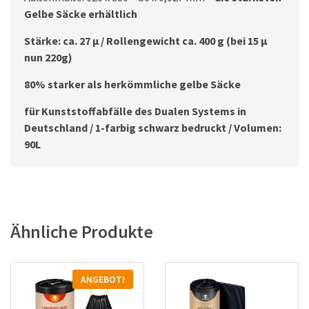
Gelbe Säcke erhältlich
Stärke: ca. 27 µ / Rollengewicht ca. 400 g (bei 15 µ
nun 220g)
80% starker als her­kömm­liche gelbe Säcke
für Kunststoffabfälle des Dualen Systems in
Deutschland / 1-farbig schwarz bedruckt / Volumen:
90L
Ähnliche Produkte
ANGEBOT!